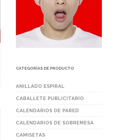
CATEGORÍAS DE PRODUCTO
s
duct
ANILLADO ESPIRAL
tiple
CABALLETE PUBLICITARIO
ants.
ions
CALENDARIOS DE PARED
y
CALENDARIOS DE SOBREMESA
sen
CAMISETAS