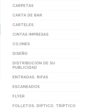
duct
e
CARPETAS
CARTA DE BAR
CARTELES
CINTAS IMPRESAS
COJINES
DISEÑO
DISTRIBUCIÓN DE SU
PUBLICIDAD
s
duct
ENTRADAS. RIFAS
tiple
ESCANEADOS
ants.
FLYER
ions
y
FOLLETOS. DÍPTICO. TRÍPTICO
sen