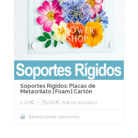
the
product
page
Soportes Rígidos: Placas de
Metacrilato | Foam | Cartón
1,20
€
–
79,00
€
(IVA no incluido)
This
Seleccionar opciones
product
has
multiple
variants.