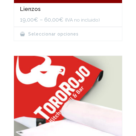
Lienzos
19,00
€
–
60,00
€
(IVA no incluido)
This
Seleccionar opciones
product
has
multiple
variants.
The
options
may
be
chosen
on
the
product
page