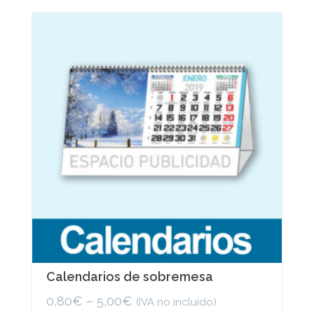
variants.
The
options
may
be
chosen
on
the
product
page
Calendarios de sobremesa
0,80
€
–
5,00
€
(IVA no incluido)