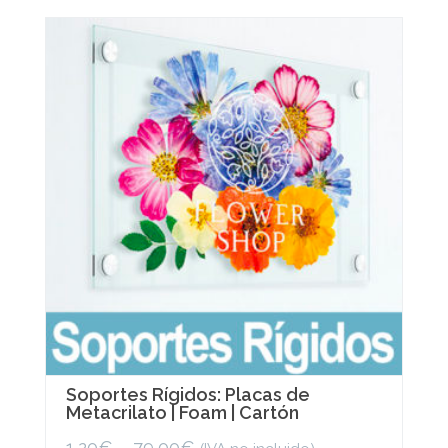
variants.
The
options
may
be
chosen
on
the
product
page
Soportes Rígidos: Placas de
Metacrilato | Foam | Cartón
1,20
€
–
79,00
€