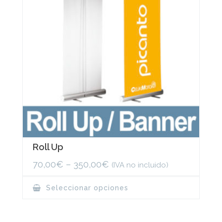
on
the
product
page
Roll Up
70,00
€
–
350,00
€
(IVA no incluido)
This
Seleccionar opciones
product
has
multiple
variants.