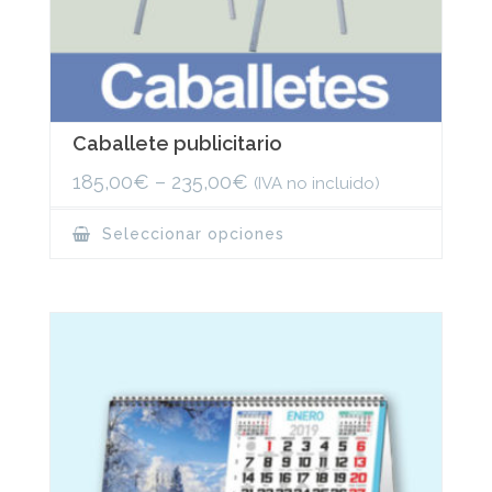
Caballete publicitario
185,00
€
–
235,00
€
(IVA no incluido)
This
Seleccionar opciones
product
has
multiple
variants.
The
options
may
be
chosen
on
the
product
page