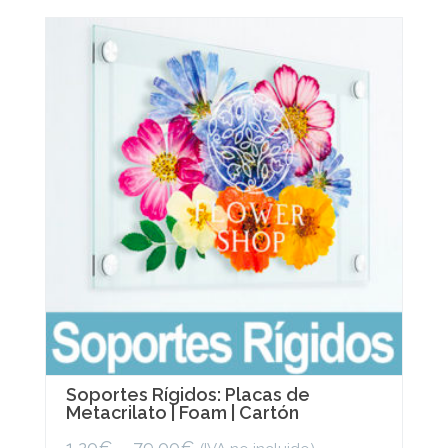
variants.
The
options
may
be
chosen
on
the
product
page
Soportes Rígidos: Placas de
Metacrilato | Foam | Cartón
1,20
€
–
79,00
€