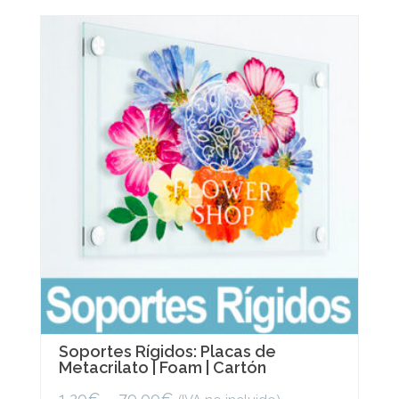
variants.
The
options
may
be
chosen
on
the
product
page
Soportes Rígidos: Placas de
Metacrilato | Foam | Cartón
1,20
€
–
79,00
€