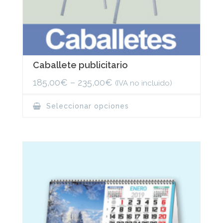
Caballete publicitario
185,00
€
–
235,00
€
(IVA no incluido)
This
Seleccionar opciones
product
has
multiple
variants.
The
options
may
be
chosen
on
the
product
page