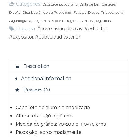
Categories:
,
,
,
Caballete publicitario
Carta de Bar
Carteles
,
,
,
Diseño
Distribución de su Publicidad
Folletos. Díptico. Tríptico
Lona.
,
,
,
Gigantografía
Pegatinas
Soportes Rígidos
Vinilo y pegatinas
Etiqueta:
#advertising display
,
#exhibitor
,
#expositor
,
#publicidad exterior
Description
Additional information
Reviews (0)
Caballete de aluminio anodizado
Altura total: 130 ó 90 cms
Medida de gráfica: 70×100 ó 50×70 cms
Peso: 9kg. aproximadamente