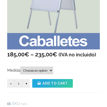
185,00
€
–
235,00
€
(IVA no incluido)
Medida
Caballete
ADD TO CART
publicitario
quantity
SKU:
N/A