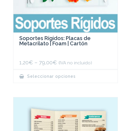
Soportes Rígidos: Placas de
Metacrilato | Foam | Cartón
1,20
€
–
79,00
€
(IVA no incluido)
This
Seleccionar opciones
product
has
multiple
variants.
The
options
may
be
chosen
on
the