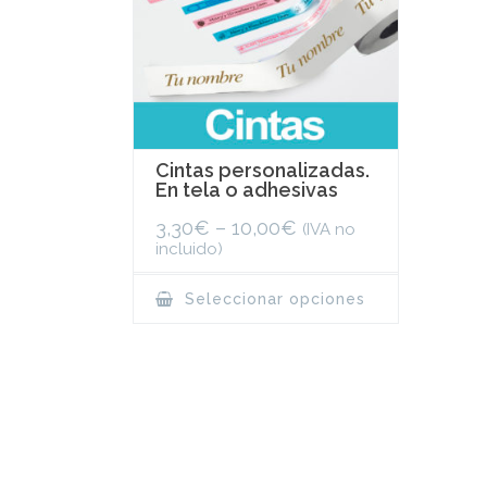
Cintas personalizadas.
En tela o adhesivas
3,30
€
–
10,00
€
(IVA no
incluido)
This
Seleccionar opciones
product
has
multiple
variants.
The
options
may
be
chosen
on