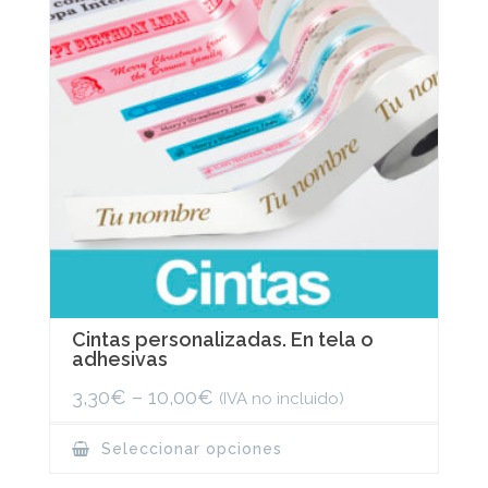
Cintas personalizadas. En tela o
adhesivas
3,30
€
–
10,00
€
(IVA no incluido)
This
Seleccionar opciones
product
has