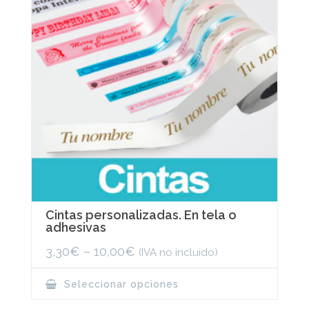
Cintas personalizadas. En tela o
adhesivas
3,30
€
–
10,00
€
(IVA no incluido)
This
Seleccionar opciones
product
has