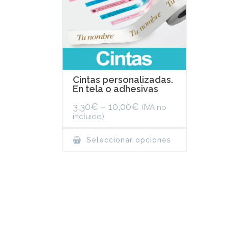
Cintas personalizadas.
En tela o adhesivas
3,30
€
–
10,00
€
(IVA no
incluido)
This
Seleccionar opciones
product
has
multiple
variants.
The
options
may
be
chosen
on