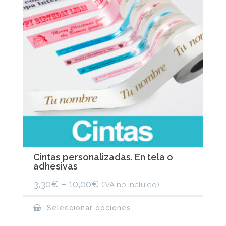
Cintas personalizadas. En tela o
adhesivas
3,30
€
–
10,00
€
(IVA no incluido)
This
Seleccionar opciones
product
has