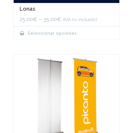
Lonas
25,00
€
–
35,00
€
(IVA no incluido)
This
Seleccionar opciones
product
has
multiple
variants.
The
options
may
be
chosen
on
the
product
page