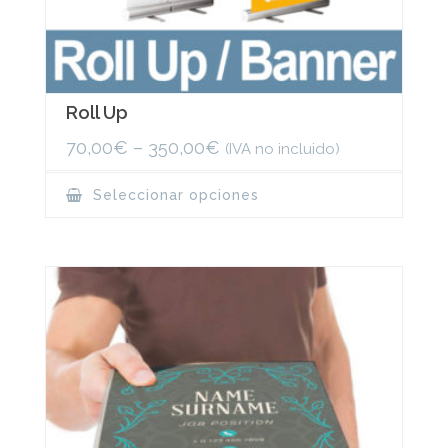
Roll Up
70,00
€
–
350,00
€
(IVA no incluido)
This
Seleccionar opciones
product
has
multiple
variants.
The
options
may
be
chosen
on
the
product
page