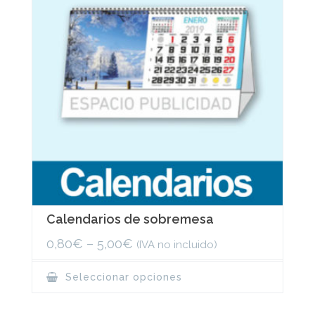
Calendarios de sobremesa
0,80
€
–
5,00
€
(IVA no incluido)
This
Seleccionar opciones
product
has
multiple