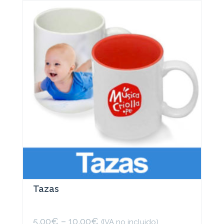
Tazas
5,00
€
–
10,00
€
(IVA no incluido)