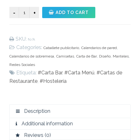
Cartas
ADD TO CART
de
Bar
quantity
SKU:
N/A
Categories:
,
,
Caballete publicitario
Calendarios de pared
,
,
,
,
,
Calendarios de sobremesa
Camisetas
Carta de Bar
Diseño
Manteles
Redes Sociales
Etiqueta:
#Carta Bar
,
#Carta Menú
,
#Cartas de
Restaurante
,
#Hostelería
Description
Additional information
Reviews (0)