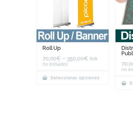
the
product
page
Roll Up
Dist
Publ
70,00
€
–
350,00
€
(IVA
70,0
no incluido)
no in
This
Seleccionar opciones
product
Se
has
multiple
variants.
The
options
may
be
chosen
on
the