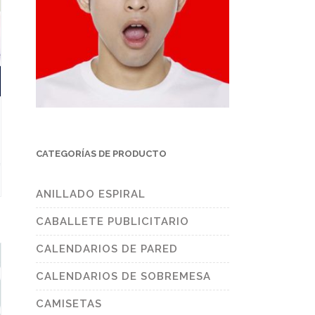
CATEGORÍAS DE PRODUCTO
s
duct
ANILLADO ESPIRAL
tiple
CABALLETE PUBLICITARIO
ants.
ions
CALENDARIOS DE PARED
y
CALENDARIOS DE SOBREMESA
sen
CAMISETAS