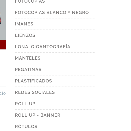
FOTOCOPIAS
FOTOCOPIAS BLANCO Y NEGRO
IMANES
LIENZOS
LONA. GIGANTOGRAFÍA
MANTELES
PEGATINAS
PLASTIFICADOS
REDES SOCIALES
This
ciones
product
has
ROLL UP
multiple
variants.
ROLL UP - BANNER
The
options
may
RÓTULOS
be