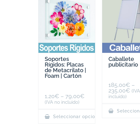
Soportes
Caballete
Rígidos: Placas
publicitario
de Metacrilato |
Foam | Cartón
185,00
€
–
235,00
€
(IV
1,20
€
–
79,00
€
incluido)
(IVA no incluido)
Seleccion
This
Seleccionar opciones
product
has
multiple
variants.