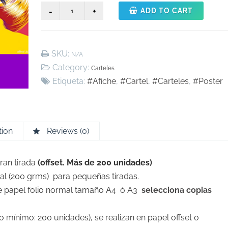
Carteles
ADD TO CART
quantity
SKU:
N/A
Category:
Carteles
Etiqueta:
#Afiche
,
#Cartel
,
#Carteles
,
#Poster
tion
Reviews (0)
an tirada
(offset. Más de 200 unidades)
al (200 grms) para pequeñas tiradas.
e papel folio normal tamaño A4 ó A3
selecciona
copias
 mínimo: 200 unidades), se realizan en papel offset o