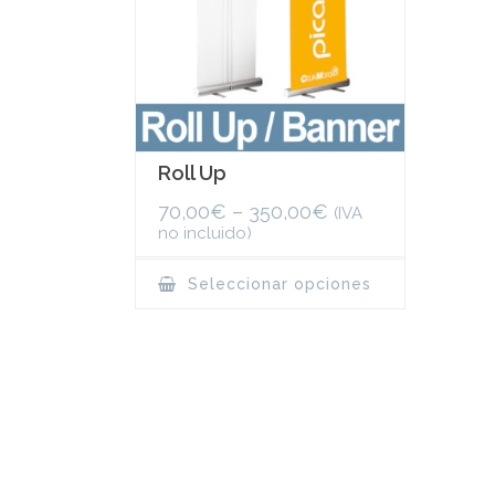
Roll Up
70,00
€
–
350,00
€
(IVA
no incluido)
This
Seleccionar opciones
product
has
multiple
variants.
The
options
may
be
chosen
on
the