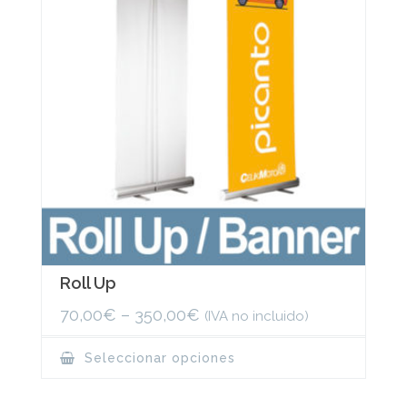
Roll Up
70,00
€
–
350,00
€
(IVA no incluido)
This
Seleccionar opciones
product
has
multiple