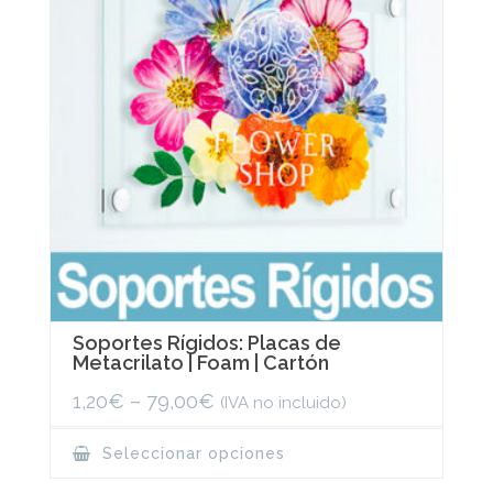
Soportes Rígidos: Placas de
Metacrilato | Foam | Cartón
1,20
€
–
79,00
€
(IVA no incluido)
This
Seleccionar opciones
product
has