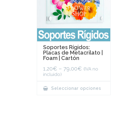
Soportes Rígidos:
Placas de Metacrilato |
Foam | Cartón
1,20
€
–
79,00
€
(IVA no
incluido)
This
Seleccionar opciones
product
has
multiple
variants.
The
options
may
be
chosen