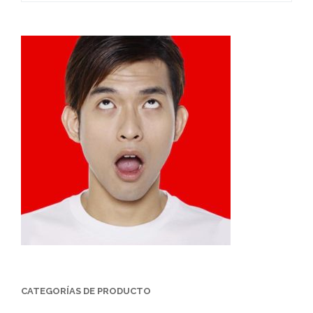
on
the
product
page
CATEGORÍAS DE PRODUCTO