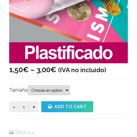
1,50
€
–
3,00
€
(IVA no incluido)
Tamaño
Plastificado
ADD TO CART
quantity
SKU:
N/A