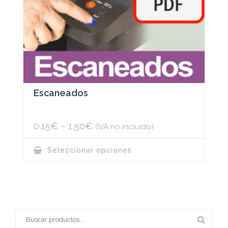
Escaneados
0,15
€
–
1,50
€
(IVA no incluido)
This
Seleccionar opciones
product
has
multiple
variants.
The
options
may
Buscar:
be
chosen