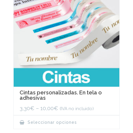
Cintas personalizadas. En tela o
adhesivas
3,30
€
–
10,00
€
(IVA no incluido)
This
Seleccionar opciones
product
has