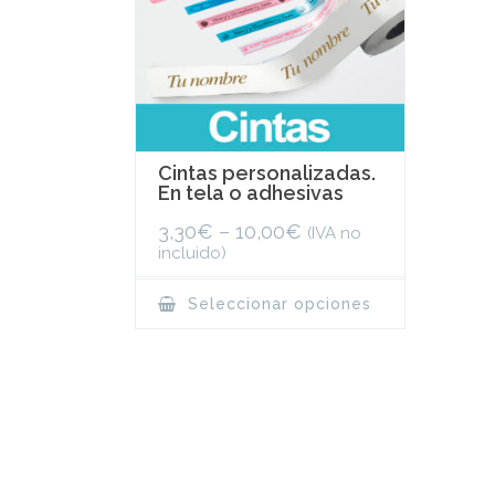
Cintas personalizadas.
En tela o adhesivas
3,30
€
–
10,00
€
(IVA no
incluido)
This
Seleccionar opciones
product
has
multiple
variants.
The
options
may
be
chosen
on