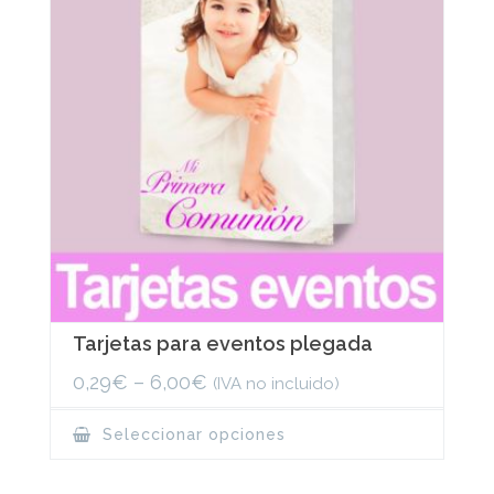
Tarjetas para eventos plegada
0,29
€
–
6,00
€
(IVA no incluido)
This
Seleccionar opciones
product
has
multiple