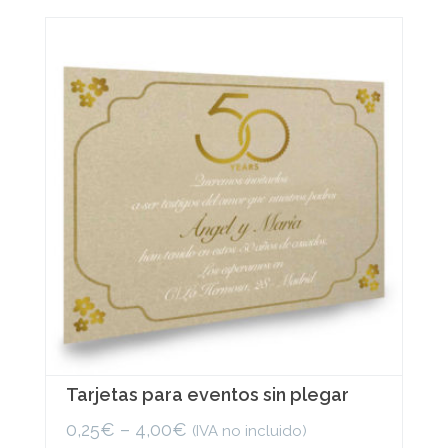
variants.
The
options
may
be
chosen
on
the
product
page
Tarjetas para eventos sin plegar
0,25
€
–
4,00
€
(IVA no incluido)