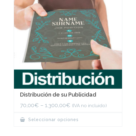
Distribución de su Publicidad
70,00
€
–
1.300,00
€
(IVA no incluido)
This
Seleccionar opciones
product
has
multiple