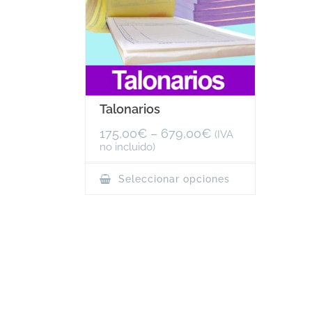
Talonarios
175,00
€
–
679,00
€
(IVA
no incluido)
This
Seleccionar opciones
product
has
multiple
variants.
The
options
may
be
chosen
on
the