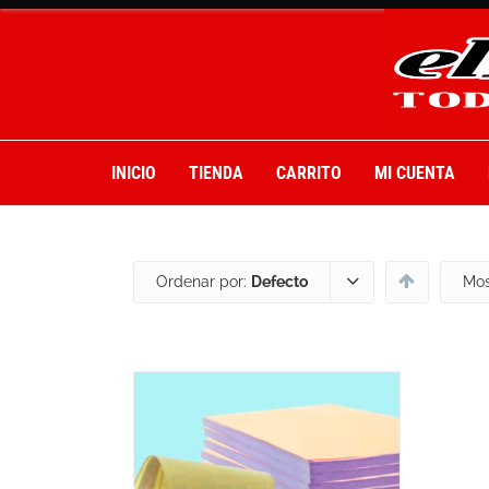
INICIO
TIENDA
CARRITO
MI CUENTA
Ordenar por:
Defecto
Mos