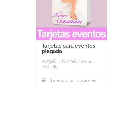
Tarjetas para eventos
plegada
0,29
€
–
6,00
€
(IVA no
incluido)
This
Seleccionar opciones
product
has
multiple
variants.
The
options
may
be
chosen
on