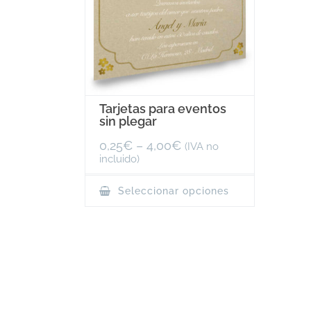
Tarjetas para eventos
sin plegar
0,25
€
–
4,00
€
(IVA no
incluido)
This
Seleccionar opciones
product
has
multiple
variants.
The
options
may
be
chosen
on