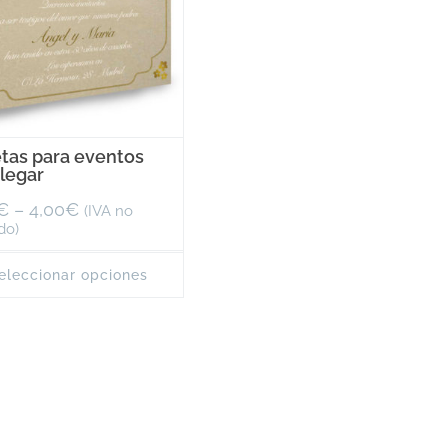
etas para eventos
plegar
€
–
4,00
€
(IVA no
do)
This
leccionar opciones
product
has
multiple
variants.
The
options
may
be
chosen
on