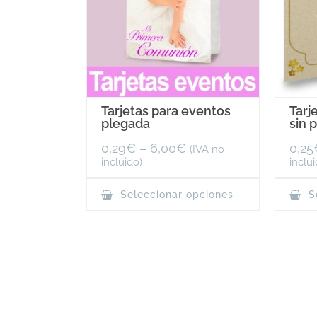
Tarjetas para eventos
Tarj
plegada
sin 
0,29
€
–
6,00
€
0,25
(IVA no
incluido)
inclui
This
Seleccionar opciones
Se
product
has
multiple
variants.
The
options
may
be
chosen
on