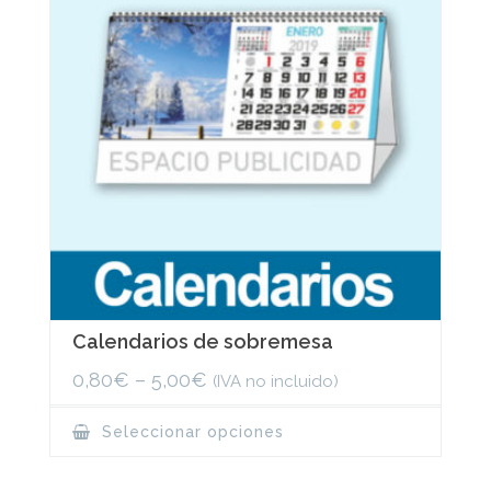
Calendarios de sobremesa
0,80
€
–
5,00
€
(IVA no incluido)
This
Seleccionar opciones
product
has
multiple