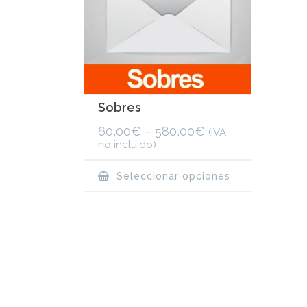
Sobres
60,00
€
–
580,00
€
(IVA
no incluido)
This
Seleccionar opciones
product
has
multiple
variants.
The
options
may
be
chosen
on
the