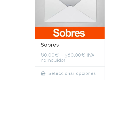
Sobres
60,00
€
–
580,00
€
(IVA
no incluido)
This
Seleccionar opciones
product
has
multiple
variants.
The
options
may
be
chosen
on
the