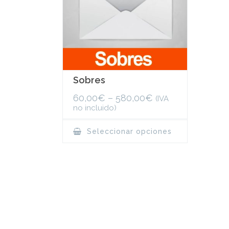
Sobres
60,00
€
–
580,00
€
(IVA
no incluido)
This
Seleccionar opciones
product
has
multiple
variants.
The
options
may
be
chosen
on
the