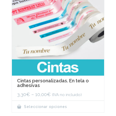
Cintas personalizadas. En tela o
adhesivas
3,30
€
–
10,00
€
(IVA no incluido)
This
Seleccionar opciones
product
has