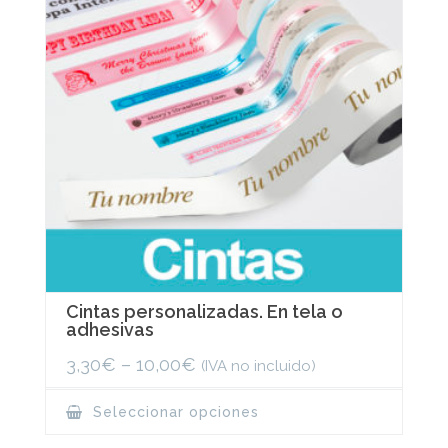
Cintas personalizadas. En tela o
adhesivas
3,30
€
–
10,00
€
(IVA no incluido)
This
Seleccionar opciones
product
has