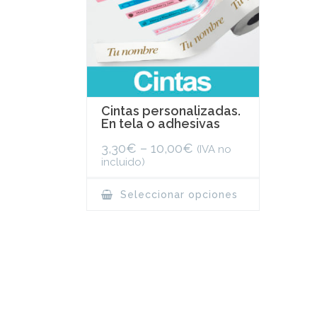
Cintas personalizadas.
En tela o adhesivas
3,30
€
–
10,00
€
(IVA no
incluido)
This
Seleccionar opciones
product
has
multiple
variants.
The
options
may
be
chosen
on