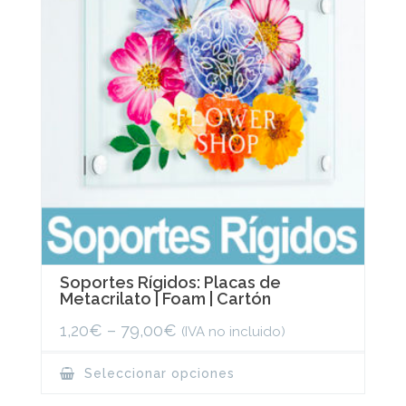
Soportes Rígidos: Placas de
Metacrilato | Foam | Cartón
1,20
€
–
79,00
€
(IVA no incluido)
This
Seleccionar opciones
product
has