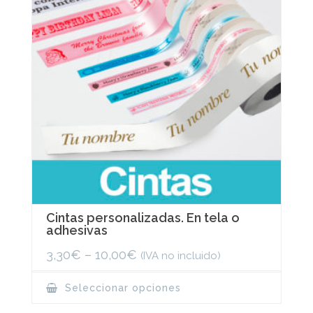
Cintas personalizadas. En tela o
adhesivas
3,30
€
–
10,00
€
(IVA no incluido)
This
Seleccionar opciones
product
has