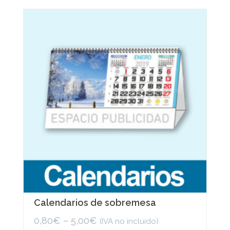
variants.
The
options
may
be
chosen
on
the
product
page
Calendarios de sobremesa
0,80
€
–
5,00
€
(IVA no incluido)