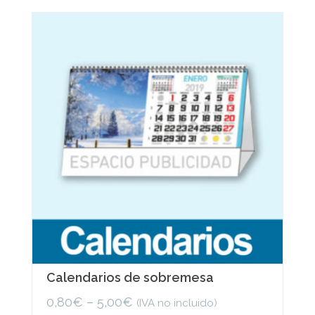
variants.
The
options
may
be
chosen
on
the
product
page
Calendarios de sobremesa
0,80
€
–
5,00
€
(IVA no incluido)