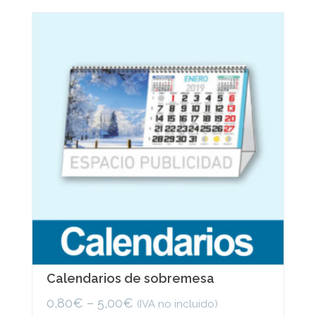
variants.
The
options
may
be
chosen
on
the
product
page
Calendarios de sobremesa
0,80
€
–
5,00
€
(IVA no incluido)