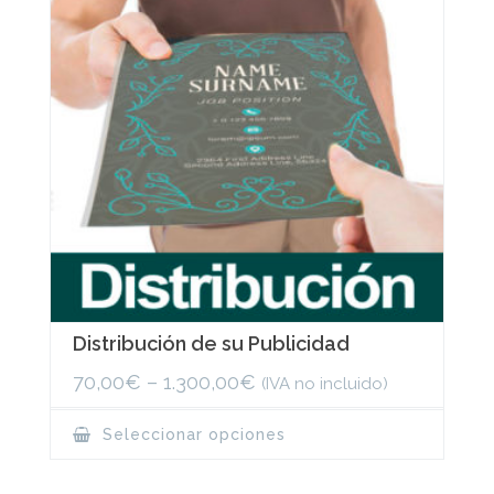
Distribución de su Publicidad
70,00
€
–
1.300,00
€
(IVA no incluido)
This
Seleccionar opciones
product
has
multiple