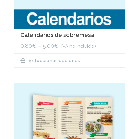
Calendarios de sobremesa
0,80
€
–
5,00
€
(IVA no incluido)
This
Seleccionar opciones
product
has
multiple
variants.
The
options
may
be
chosen
on
the
product
page