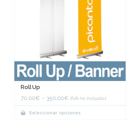
the
product
page
Roll Up
70,00
€
–
350,00
€
(IVA no incluido)
This
Seleccionar opciones
product
has
multiple
variants.
The