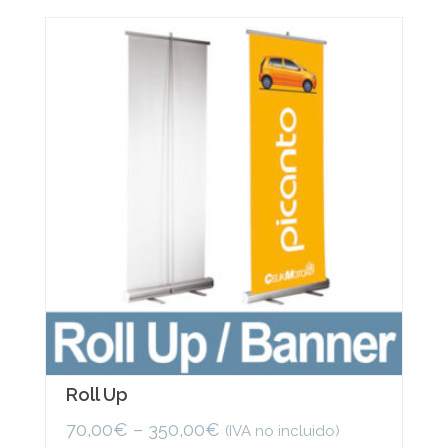
variants.
The
options
may
be
chosen
on
the
product
page
Roll Up
70,00
€
–
350,00
€
(IVA no incluido)