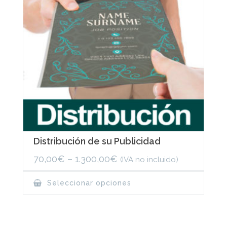
the
product
page
Distribución de su Publicidad
70,00
€
–
1.300,00
€
(IVA no incluido)
This
Seleccionar opciones
product
has
multiple
variants.
The