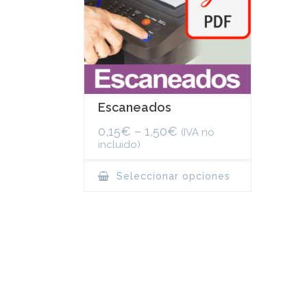
Escaneados
0,15
€
–
1,50
€
(IVA no
incluido)
This
Seleccionar opciones
product
has
multiple
variants.
The
options
may
be
chosen
on
the